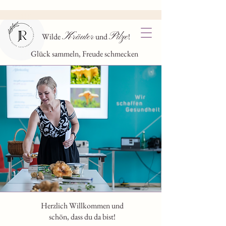
K
P
räuter
ilze
Wilde
und
!
Glück sammeln, Freude schmecken
Herzlich Willkommen und
schön, dass du da bist!