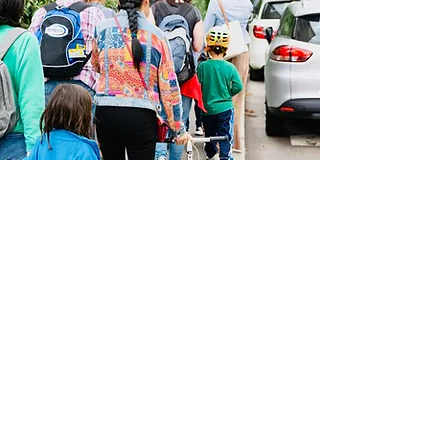
Mach dich bereit für Veränderung...
Wilde Kräuter und Pilze findest du das ganze Jahr
- JA! das ganze Jahr über und dann auch noch fast
ÜBERALL!
Egal ob Stadt oder Land, Wiese oder Wald,
Parkstreifen oder Spielpark
Neben all den gratis Leckereien, die du schon zu
tausend gesehen, aber noch nicht beachtet hast,
ist es meine Vision dir die Fülle und
Wertschätzung unserer Natur zu zeigen und
näher zu bringen.