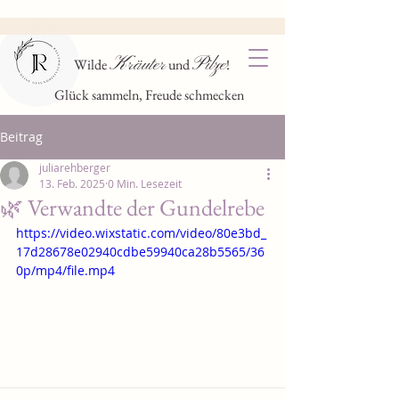
K
P
räuter
ilze
Wilde
und
!
Glück sammeln, Freude schmecken
Beitrag
juliarehberger
13. Feb. 2025
0 Min. Lesezeit
🌿 Verwandte der Gundelrebe
https://video.wixstatic.com/video/80e3bd_
17d28678e02940cdbe59940ca28b5565/36
0p/mp4/file.mp4